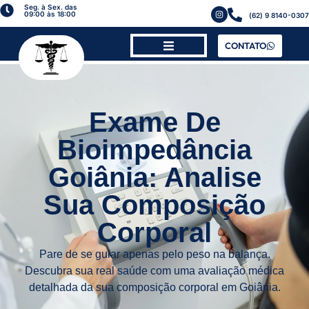
Seg. à Sex. das
09:00 às 18:00
(62) 9 8140-0307
CONTATO
Página Inicial
Sobre o Doutor
Exame De
Bioimpedância
Goiânia: Analise
Sua Composição
Corporal
Pare de se guiar apenas pelo peso na balança.
Descubra sua real saúde com uma avaliação médica
detalhada da sua composição corporal em Goiânia.