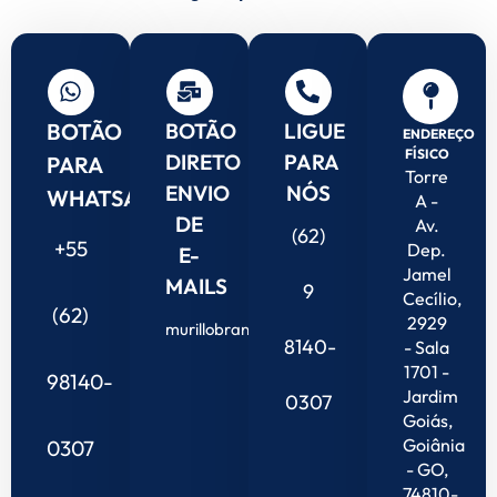
BOTÃO
BOTÃO
LIGUE
ENDEREÇO
FÍSICO
DIRETO
PARA
PARA
Torre
ENVIO
NÓS
WHATSAPP
A -
DE
Av.
(62)
+55
Dep.
E-
Jamel
MAILS
9
Cecílio,
(62)
2929
murillobrandaojr@gmail.com
8140-
- Sala
1701 -
98140-
Jardim
0307
Goiás,
Goiânia
0307
- GO,
74810-