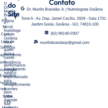
Contato
do
O
Dr.
Dr. Murillo Brandão Jr. | Nutrologista Goiânia
Murillo
Site
Brandão
Torre A - Av. Dep. Jamel Cecílio, 2929 - Sala 1701 
Jr.
Página
é
Jardim Goiás, Goiânia - GO, 74810-100
Inicial
o
Nutrólogo
(62) 98140-0307
Contato
em
Goiânia
Lista de
ideal
murillobrandaojr@gmail.com
para
Serviços
quem
busca
agrecimento
saúde
e
oimpedância
performance.
Atendimento
Nutrologia
médico
Esportiva
especializado
para
Perguntas
emagrecimento
e
requentes
bem-
estar.
Sobre
Agende
o Dr.
sua
consulta
Murillo