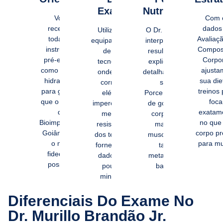
Exame
Nutrólogo
Você
Com 
receberá
dados
Utilizamos
O Dr. Murillo
todas as
Avaliaç
equipamentos
interpreta os
instruções
Compos
de alta
resultados,
pré-exame,
Corpor
tecnologia
explicando
como jejum e
ajusta
onde uma
detalhadamente
hidratação,
sua die
corrente
sua
para garantir
treinos
elétrica
Porcentagem
que o Exame
foca
imperceptível
de gordura
de
exatam
mede a
corporal,
Bioimpedância
no que
resistência
massa
Goiânia seja
corpo pr
dos tecidos,
muscular e
o mais
para mu
fornecendo
taxa
fidedigno
dados em
metabólica
possível.
poucos
basal.
minutos.
Diferenciais Do Exame No
Dr. Murillo Brandão Jr.