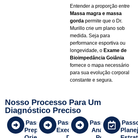
Entender a proporção entre
Massa magra e massa
gorda
permite que o Dr.
Murillo crie um plano sob
medida. Seja para
performance esportiva ou
longevidade, o
Exame de
Bioimpedância Goiânia
fornece o mapa necessário
para sua evolução corporal
constante e segura.
Nosso Processo Para Um
Diagnóstico Preciso
Passo 1:
Passo 2:
Passo 3:
Passo
Preparação
Execução
Análise
Plane
Orientada
Do
Pelo
Estra