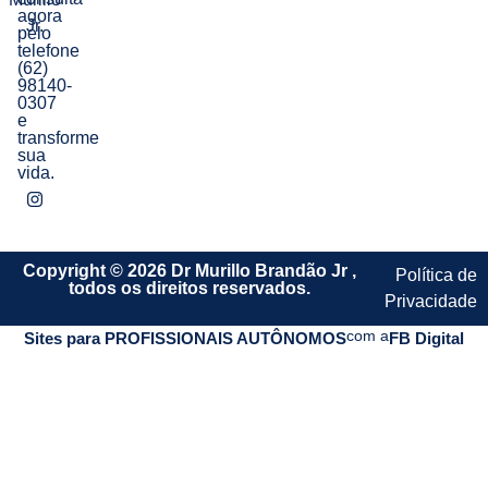
agora
Jr.
pelo
telefone
(62)
98140-
0307
e
transforme
sua
vida.
Copyright © 2026 Dr Murillo Brandão Jr ,
Política de
todos os direitos reservados.
Privacidade
com a
Sites para PROFISSIONAIS AUTÔNOMOS
FB Digital